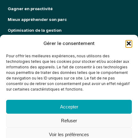
Gagner en proactivité
Mieux appréhender son parc
Optimisation de la gestion
Sécuriser mon parc informatique
Gérer le consentement
Pour offrir les meilleures expériences, nous utilisons des
EXPERTISES
technologies telles que les cookies pour stocker et/ou accéder aux
informations des appareils. Le fait de consentir à ces technologies
OFFRES DE SERVICE
nous permettra de traiter des données telles que le comportement
de navigation ou les ID uniques sur ce site. Le fait de ne pas
FORMATIONS
consentir ou de retirer son consentement peut avoir un effet négatif
SECTEURS
sur certaines caractéristiques et fonctions.
À PROPOS
Accepter
Refuser
Politique de confidentialité
Mentions légales
Voir les préférences