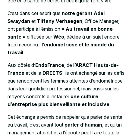
être et la santé de celles et ceux qui la font vivre.
C’est dans cet esprit que
notre gérant Adel
Swaydan
et
Tiffany Verhaegen
, Office Manager,
ont participé à l’émission
« Au travail en bonne
santé »
diffusée sur
Wéo
, dédiée à un sujet encore
trop méconnu :
l’endométriose et le monde du
travail
.
Aux côtés d’
EndoFrance
, de
l’ARACT Hauts-de-
France
et de la
DREETS
, ils ont échangé sur les défis
que rencontrent les femmes atteintes d’endométriose
dans leur quotidien professionnel, mais aussi sur les
moyens concrets d’instaurer
une culture
d’entreprise plus bienveillante et inclusive
.
Cet échange a permis de rappeler que parler de santé
au travail, c’est avant tout
parler d’humain
, et qu’un
management attentif et à l’écoute peut faire toute la