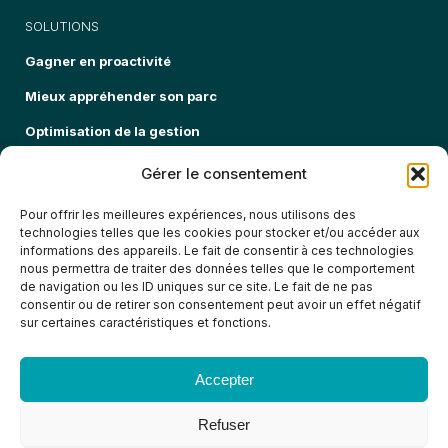
SOLUTIONS
Gagner en proactivité
Mieux appréhender son parc
Optimisation de la gestion
Sécuriser mon parc informatique
Gérer le consentement
Pour offrir les meilleures expériences, nous utilisons des
EXPERTISES
technologies telles que les cookies pour stocker et/ou accéder aux
informations des appareils. Le fait de consentir à ces technologies
OFFRES DE SERVICE
nous permettra de traiter des données telles que le comportement
de navigation ou les ID uniques sur ce site. Le fait de ne pas
FORMATIONS
consentir ou de retirer son consentement peut avoir un effet négatif
SECTEURS
sur certaines caractéristiques et fonctions.
À PROPOS
Accepter
Refuser
Politique de confidentialité