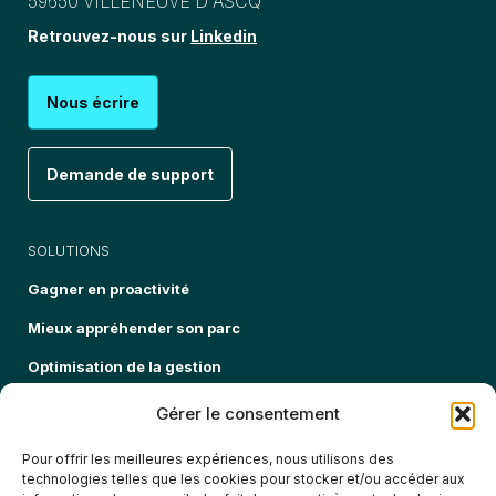
59650 VILLENEUVE D'ASCQ
Retrouvez-nous sur
Linkedin
Nous écrire
Demande de support
SOLUTIONS
Gagner en proactivité
Mieux appréhender son parc
Optimisation de la gestion
Sécuriser mon parc informatique
Gérer le consentement
Pour offrir les meilleures expériences, nous utilisons des
EXPERTISES
technologies telles que les cookies pour stocker et/ou accéder aux