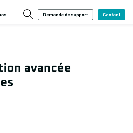
pos
Demande de support
Contact
tion avancée
les