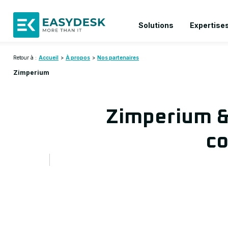
Solutions
Expertise
Retour à :
Accueil
>
À propos
>
Nos partenaires
Zimperium
Zimperium &
co